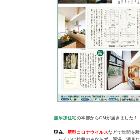
無添加住宅
の本部からCMが届きました！
現在、
新型コロナウイルス
などで世間を騒
しっくいは抗菌のみならず、調湿、消臭な