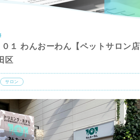
繕
１０１ わんおーわん【ペットサロン店
田区
サロン