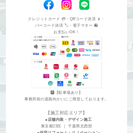
クレジットカード 💳・QRコード決済 📱・
バーコード決済 🏷️・電子マネー 🛍️
お支払いOK！
🅿️【駐車場あり】
事務所前の道路向かいにご用意しております。
【施工対応エリア】
●店舗内装・デザイン施工
東京都23区 ｜ 千葉県北西部
●住宅リフォーム・リノベーション