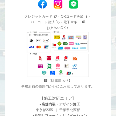
クレジットカード 💳・QRコード決済 📱・
バーコード決済 🏷️・電子マネー 🛍️
お支払いOK！
🅿️【駐車場あり】
事務所前の道路向かいにご用意しております。
【施工対応エリア】
●店舗内装・デザイン施工
東京都23区 ｜ 千葉県北西部
●住宅リフォーム・リノベーション