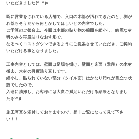
いただきました(^_^)v
既に営業をされている店舗で、入口の木部が汚れてきたのと、剥が
れ落ちそうだから何とかしてほしいとの内容でした。
ご予算のご都合上、今回は木部の貼り物の範囲を縮小し、綺麗な材
料のみを再度貼りなおす形で、
なるべくコストダウンできるようにご提案させていただき、ご契約
いただける事となりました。
工事内容としては、壁面は足場を掛け、壁面と床面（階段）の木材
撤去、木材の再度貼り直しです。
縮小し、貼られていない部分（タイル面）はかなり汚れが目立つ状
態でしたので、
入念に清掃し、お客様には大変ご満足いただける結果となりまし
た!(^^)!
施工写真を添付しておきますので、是非ご覧になって見て下さ
い！！