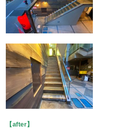
【
after
】