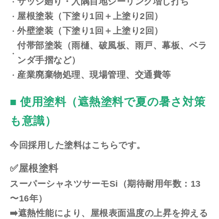
サッシ廻り・入隅目地シーリング増し打ち
屋根塗装（下塗り1回＋上塗り2回）
外壁塗装（下塗り1回＋上塗り2回）
付帯部塗装（雨樋、破風板、雨戸、幕板、ベラ
ンダ手摺など）
産業廃棄物処理、現場管理、交通費等
■ 使用塗料（遮熱塗料で夏の暑さ対策
も意識）
今回採用した塗料はこちらです。
✅屋根塗料
スーパーシャネツサーモSi（期待耐用年数：13
〜16年）
➡️遮熱性能により、屋根表面温度の上昇を抑える