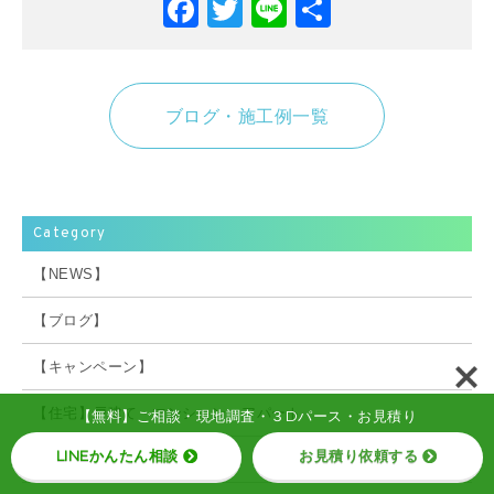
Facebook
Twitter
Line
共
有
ブログ・施工例一覧
Category
【NEWS】
【ブログ】
【キャンペーン】
【住宅】戸建て・マンション・アパート
【無料】ご相談・現地調査・３Dパース・お見積り
LINEかんたん相談
お見積り依頼する
【店舗】新装・改装・修繕