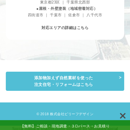
東京都23区 ｜ 千葉県北西部
●屋根・外壁塗装（地域密着対応）
四街道市 ｜ 千葉市 ｜ 佐倉市 ｜ 八千代市
対応エリアの詳細はこちら
添加物加えず自然素材を使った
注文住宅・リフォームはこちら
© 2018 株式会社ビリーフデザイン
【無料】ご相談・現地調査・３Dパース・お見積り
Social media & sharing icons powered by
UltimatelySocial