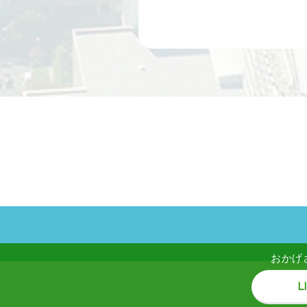
おかげ
L