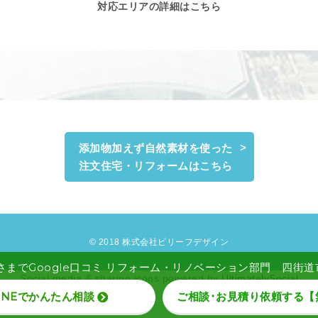
対応エリアの詳細はこちら
添加物加えず自然素材を使った
注文住宅・リフォームはこちら
© 2018 株式会社ビリーフデザイン
さまでGoogle口コミ リフォーム・リノベーション部門 四街道市 
Social media & sharing icons powered by
UltimatelySocial
INEでかんたん相談
ご相談･お見積り依頼する【